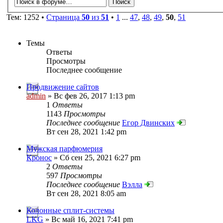
Тем: 1252 •
Страница
50
из
51
•
1
...
47
,
48
,
49
,
50
,
51
Темы
Ответы
Просмотры
Последнее сообщение
Продвижение сайтов
admin
» Вс фев 26, 2017 1:13 pm
1
Ответы
1143
Просмотры
Последнее сообщение
Егор Двинских
Вт сен 28, 2021 1:42 pm
Мужская парфюмерия
Кронос
» Сб сен 25, 2021 6:27 pm
2
Ответы
597
Просмотры
Последнее сообщение
Вэлла
Вт сен 28, 2021 8:05 am
Колонные сплит-системы
LKG
» Вс май 16, 2021 7:41 pm